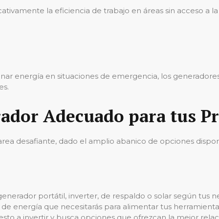
tivamente la eficiencia de trabajo en áreas sin acceso a l
nar energía en situaciones de emergencia, los generadore
es.
rador Adecuado para tus P
rea desafiante, dado el amplio abanico de opciones dispon
generador portátil, inverter, de respaldo o solar según tus 
d de energía que necesitarás para alimentar tus herramientas
esto a invertir y busca opciones que ofrezcan la mejor relac