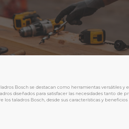
os taladros Bosch se destacan como herramientas versátiles y
ros diseñados para satisfacer las necesidades tanto de pro
 los taladros Bosch, desde sus características y beneficios